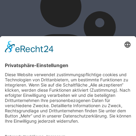
Passkey verwenden
Anmelden
Passwort vergessen?